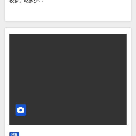
较多。吃多少…
鸿蒙