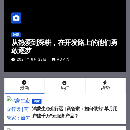
鸿蒙
从热爱到深耕，在开发路上的他们勇
敢逐梦
2024年 6月 23日
ADMIN
最新
热门
趋势
鸿蒙
鸿蒙生态众行远 | 药管家：如何做出“单月用
户破千万”元服务产品？