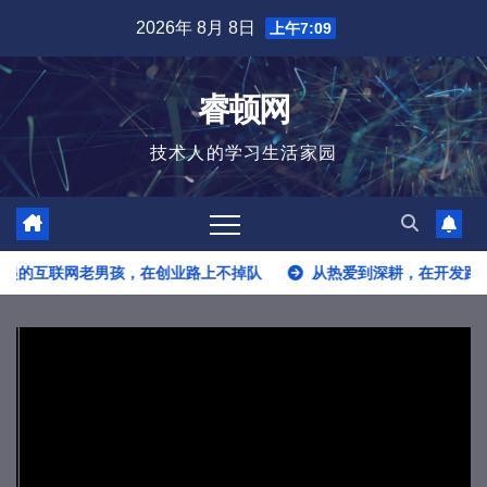
跳
2026年 8月 8日
上午7:09
至
内
睿顿网
容
技术人的学习生活家园
互联网老男孩，在创业路上不掉队
从热爱到深耕，在开发路上的他